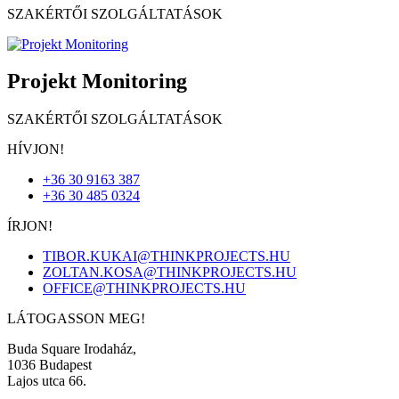
SZAKÉRTŐI SZOLGÁLTATÁSOK
Projekt Monitoring
SZAKÉRTŐI SZOLGÁLTATÁSOK
HÍVJON!
+36 30 9163 387
+36 30 485 0324
ÍRJON!
TIBOR.KUKAI@THINKPROJECTS.HU
ZOLTAN.KOSA@THINKPROJECTS.HU
OFFICE@THINKPROJECTS.HU
LÁTOGASSON MEG!
Buda Square Irodaház,
1036 Budapest
Lajos utca 66.